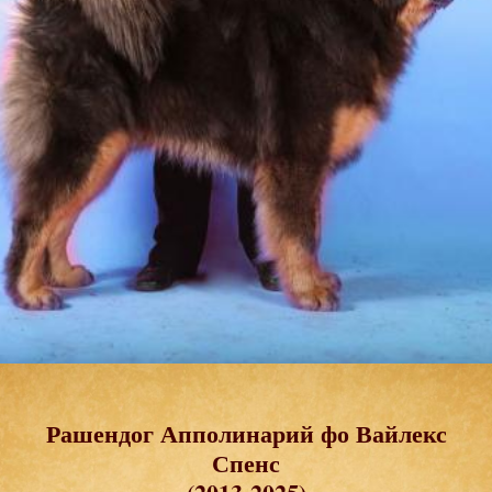
Рашендог Апполинарий фо Вайлекс
Спенс