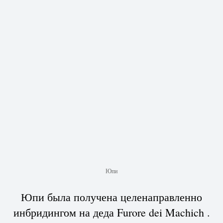
Юпи
Юпи была получена целенаправленно
инбридингом на деда Furore dei Machich .