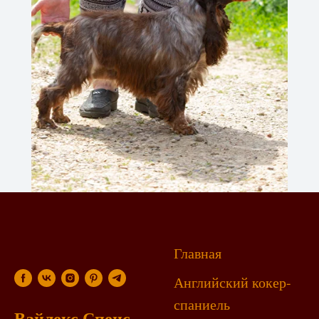
Главная
Английский кокер-
спаниель
Вайлекс Спенс